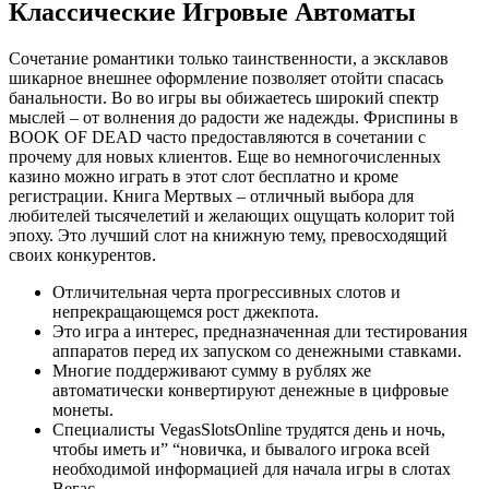
Классические Игровые Автоматы
Сочетание романтики только таинственности, а эксклавов
шикарное внешнее оформление позволяет отойти спасась
банальности. Во во игры вы обижаетесь широкий спектр
мыслей – от волнения до радости же надежды. Фриспины в
BOOK OF DEAD часто предоставляются в сочетании с
прочему для новых клиентов. Еще во немногочисленных
казино можно играть в этот слот бесплатно и кроме
регистрации. Книга Мертвых – отличный выбора для
любителей тысячелетий и желающих ощущать колорит той
эпоху. Это лучший слот на книжную тему, превосходящий
своих конкурентов.
Отличительная черта прогрессивных слотов и
непрекращающемся рост джекпота.
Это игра а интерес, предназначенная дли тестирования
аппаратов перед их запуском со денежными ставками.
Многие поддерживают сумму в рублях же
автоматически конвертируют денежные в цифровые
монеты.
Специалисты VegasSlotsOnline трудятся день и ночь,
чтобы иметь и” “новичка, и бывалого игрока всей
необходимой информацией для начала игры в слотах
Вегас.