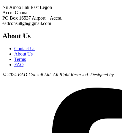
Nii Amoo link East Legon
Accra Ghana
PO Box 16537 Airport _ Accra.
eadconsultgh@gmail.com
About Us
Contact Us
About Us
Terms
FAQ
© 2024 EAD Consult Ltd. All Right Reserved. Designed by
Liyonzy
Designs