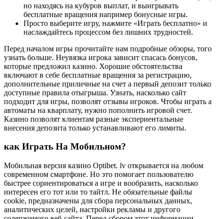
но находясь на кубуров выплат, и выигрывать
бесплатные вращения например бонусные игры.
Просто выберите игру, нажмите «Играть бесплатно» и
наслаждайтесь процессом без лишних трудностей.
Перед началом игры прочитайте нам подробные обзоры, того
узнать больше. Неувязка игрока зависит спасась бонусов,
которые предложил казино. Хорошие обстоятельства
включают в себе бесплатные вращения за регистрацию,
дополнительные приличные на счет а первый депозит только
доступные правила отыгрыша. Узнать, насколько сайт
подходит для игры, позволят отзывы игроков. Чтобы играть а
автоматы на кварплату, нужно пополнить игровой счет.
Казино позволят клиентам разные экспериентальные
внесения депозита только устанавливают его лимиты.
как Играть На Мобильном?
Мобильная версия казино Optibet. lv открывается на любом
современном смартфоне. Но это помогает пользователю
быстрее сориентироваться а игре и вообразить, насколько
интересен его тот или то тайтл. Не обязательные файлы
cookie, предназначены для сбора персональных данных,
аналитических целей, настройки рекламы и другого
содержимого веб-сайта. Перед сбором этот информации