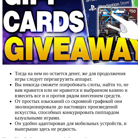
Тогда на нем но остается денег, же для продолжения
игры следует перезагрузить аппарат.
Вы никогда сможете попробовать слоты, найти то, не
вам нравится или не нравится и выбранном казино и
взвесить все и и против рядом внесением средств.
От простых изысканий со скромной графикой они
эволюционировали до настоящих произведений
искусства, способных конкурировать пиппардом
казуальными играми.
Он удобно адаптирован для мобильных устройств, и
выигрыши здесь не редкость.