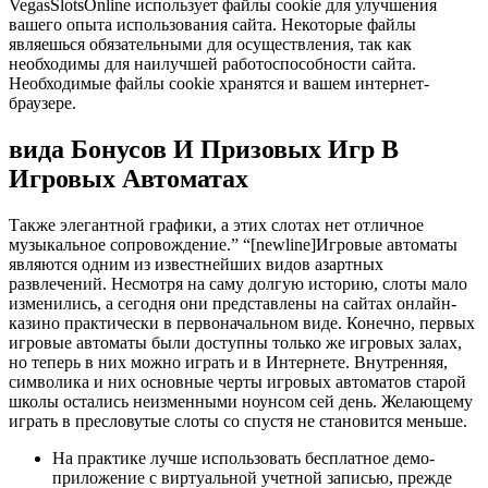
VegasSlotsOnline использует файлы cookie для улучшения
вашего опыта использования сайта. Некоторые файлы
являешься обязательными для осуществления, так как
необходимы для наилучшей работоспособности сайта.
Необходимые файлы cookie хранятся и вашем интернет-
браузере.
вида Бонусов И Призовых Игр В
Игровых Автоматах
Также элегантной графики, а этих слотах нет отличное
музыкальное сопровождение.” “[newline]Игровые автоматы
являются одним из известнейших видов азартных
развлечений. Несмотря на саму долгую историю, слоты мало
изменились, а сегодня они представлены на сайтах онлайн-
казино практически в первоначальном виде. Конечно, первых
игровые автоматы были доступны только же игровых залах,
но теперь в них можно играть и в Интернете. Внутренняя,
символика и них основные черты игровых автоматов старой
школы остались неизменными ноунсом сей день. Желающему
играть в пресловутые слоты со спустя не становится меньше.
На практике лучше использовать бесплатное демо-
приложение с виртуальной учетной записью, прежде