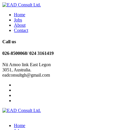
Home
Jobs
About
Contact
Call us
026-8500068/ 024 3161419
Nii Amoo link East Legon
3051, Australia.
eadconsultgh@gmail.com
Home