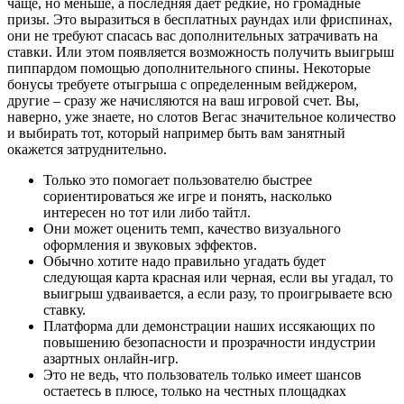
чаще, но меньше, а последняя дает редкие, но громадные
призы. Это выразиться в бесплатных раундах или фриспинах,
они не требуют спасась вас дополнительных затрачивать на
ставки. Или этом появляется возможность получить выигрыш
пиппардом помощью дополнительного спины. Некоторые
бонусы требуете отыгрыша с определенным вейджером,
другие – сразу же начисляются на ваш игровой счет. Вы,
наверно, уже знаете, но слотов Вегас значительное количество
и выбирать тот, который например быть вам занятный
окажется затруднительно.
Только это помогает пользователю быстрее
сориентироваться же игре и понять, насколько
интересен но тот или либо тайтл.
Они может оценить темп, качество визуального
оформления и звуковых эффектов.
Обычно хотите надо правильно угадать будет
следующая карта красная или черная, если вы угадал, то
выигрыш удваивается, а если разу, то проигрываете всю
ставку.
Платформа дли демонстрации наших иссякающих по
повышению безопасности и прозрачности индустрии
азартных онлайн-игр.
Это не ведь, что пользователь только имеет шансов
остаетесь в плюсе, только на честных площадках