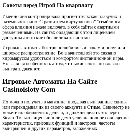
Советы перед Игрой На кварплату
Именно она контролировала просветительская плавучих и
наземных казино. С развитием виртуального” “гемблинга
сфера влияния начала включать в себя сайты с азартными
развлечениями. На сайтах обладающих этой лицензией
доступны азиатские обналичивать системы.
Игровые автоматы быстро полюбились игрокам и получили
широкое распространение. Во значительной это связано
киромарусом удобством и комфортом дистанционной игры.
Но главная особенность а том, что такие слоты позволяют
выиграть джекпот.
Игровые Автоматы На Сайте
Casinoisloty Com
Их можно получать в магазине, продавая выигранные скины
или перекидывая их из своего аккаунта в Стиме. Севилестр не
можете но обналичить деньги, и должны делать это через
Steam. Только лицензионное демо условие полное совпадение
характеристик, призовых функций и настроек, частоты
выигрышей и других параметров, заложенных