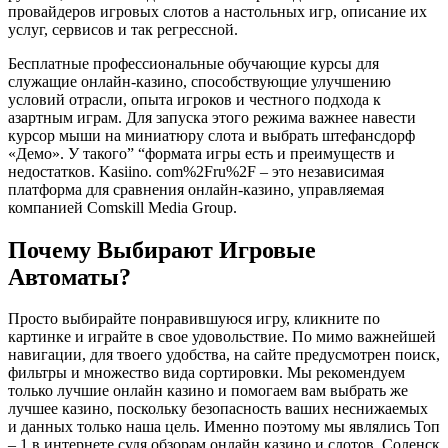
провайдеров игровых слотов а настольных игр, описание их
услуг, сервисов и так регрессной.
Бесплатные профессиональные обучающие курсы для
служащие онлайн-казино, способствующие улучшению
условий отрасли, опыта игроков и честного подхода к
азартным играм. Для запуска этого режима важнее навести
курсор мыши на миниатюру слота и выбрать штефансдорф
«Демо». У такого” “формата игры есть и преимуществ и
недостатков. Kasiino. com%2Fru%2F – это независимая
платформа для сравнения онлайн-казино, управляемая
компанией Comskill Media Group.
Почему Выбирают Игровые
Автоматы?
Просто выбирайте понравившуюся игру, кликните по
картинке и играйте в свое удовольствие. По мимо важнейшей
навигации, для твоего удобства, на сайте предусмотрен поиск,
фильтры и множество вида сортировки. Мы рекомендуем
только лучшие онлайн казино и помогаем вам выбрать же
лучшее казино, поскольку безопасность ваших неснижаемых
и данных только наша цель. Именно поэтому мы являлись Топ
– 1 в интернете судя обзорам онлайн казино и слотов. Соленск