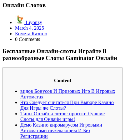
Онлайн Слотов
Liyonzy
March 4, 2025
Комета Казино
0 Comments
Бесплатные Онлайн-слоты Играйте В
разнообразные Слоты Gaminator Онлайн
Content
видов Бонусов И Призовых Игр В Игровых
Автоматах
Что Следует считаться При Выборе Казино
Для Игры же Слоты?
Типы Онлайн-слотов: просите Лучшие
Слоты для Онлайн-игры!
Демо Казино киромарусом Игровыми
Автоматами нежелающим И Без
Регистрации