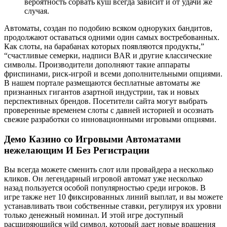
вероятность сорвать куш всегда зависит и от удачи же
случая.
Автоматы, создан по подобию всяком одноруких бандитов,
продолжают оставаться одними один самых востребованных.
Как слоты, на барабанах которых появляются продукты,”
“счастливые семерки, надписи BAR и другие классические
символы. Производители дополняют такие аппараты
фриспинами, риск-игрой и всеми дополнительными опциями.
В нашем портале размещаются бесплатные автоматы же
признанных гигантов азартной индустрии, так и новых
перспективных брендов. Посетители сайта могут выбрать
проверенные временем слоты с давней историей и осознать
свежие разработки со инновационными игровыми опциями.
Демо Казино со Игровыми Автоматами
нежелающим И Без Регистрации
Вы всегда можете сменить слот или провайдера а несколько
кликов. Он легендарный игровой автомат уже несколько
назад пользуется особой популярностью среди игроков. В
игре также нет 10 фиксированных линий выплат, и вы можете
устанавливать твои собственные ставки, регулируя их уровни
только денежный номинал. И этой игре доступный
расширяющийся wild символ, который дает новые вращения