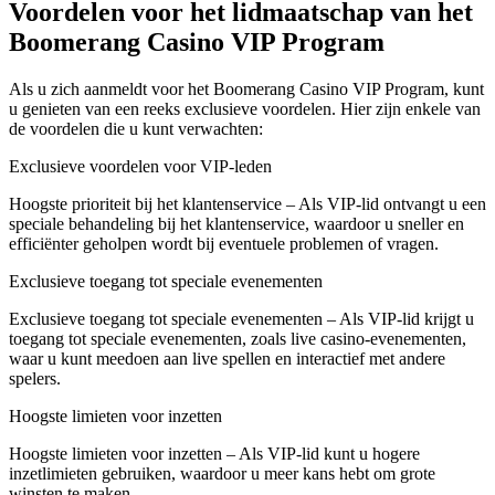
Voordelen voor het lidmaatschap van het
Boomerang Casino VIP Program
Als u zich aanmeldt voor het Boomerang Casino VIP Program, kunt
u genieten van een reeks exclusieve voordelen. Hier zijn enkele van
de voordelen die u kunt verwachten:
Exclusieve voordelen voor VIP-leden
Hoogste prioriteit bij het klantenservice – Als VIP-lid ontvangt u een
speciale behandeling bij het klantenservice, waardoor u sneller en
efficiënter geholpen wordt bij eventuele problemen of vragen.
Exclusieve toegang tot speciale evenementen
Exclusieve toegang tot speciale evenementen – Als VIP-lid krijgt u
toegang tot speciale evenementen, zoals live casino-evenementen,
waar u kunt meedoen aan live spellen en interactief met andere
spelers.
Hoogste limieten voor inzetten
Hoogste limieten voor inzetten – Als VIP-lid kunt u hogere
inzetlimieten gebruiken, waardoor u meer kans hebt om grote
winsten te maken.