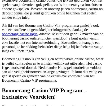
exclusieve boomerang casino bonus, die je kunt gebruiken voor het
spelen van je favoriete gokspellen, zoals boomerang casino slots en
andere gokspellen. Bovendien ontvang je een boomerang casino no
deposit bonus, die je kunt gebruiken om te beginnen met spelen
zonder enige inleg.
Als lid van het Boomerang Casino VIP-programma geniet je ook
van een snellere en gemakkelijker inlogproces, dankzij de
boomerang casino login
-functie. Je kunt ook gebruik maken van de
boomerang casino online-functie, waardoor je kunt spelen vanuit
elke locatie met een internetverbinding. Bovendien ontvang je een
persoonlijke betrekkingsbeheerder die je helpt bij het beheren van je
inleg en uitbetalingen.
Boomerang Casino is een veilig en betrouwbare online casino, waar
je veilig kunt spelen en je winsten veilig kunt uitbetalen. Het casino
is geautoriseerd door de Nederlandse Kansspelautoriteit en voldoet
aan alle veiligheidsnormen en -regelgevingen. Je kunt dus veilig en
gerust spelen en genieten van de exclusieve voordelen van het
Boomerang Casino VIP-programma.
Boomerang Casino VIP Program –
Exclusieve Voordelen!