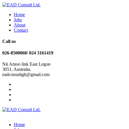
Home
Jobs
About
Contact
Call us
026-8500068/ 024 3161419
Nii Amoo link East Legon
3051, Australia.
eadconsultgh@gmail.com
Home