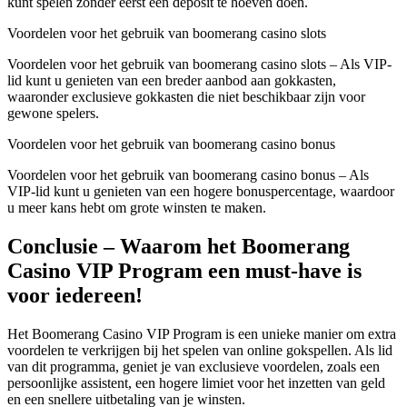
kunt spelen zonder eerst een deposit te hoeven doen.
Voordelen voor het gebruik van boomerang casino slots
Voordelen voor het gebruik van boomerang casino slots – Als VIP-
lid kunt u genieten van een breder aanbod aan gokkasten,
waaronder exclusieve gokkasten die niet beschikbaar zijn voor
gewone spelers.
Voordelen voor het gebruik van boomerang casino bonus
Voordelen voor het gebruik van boomerang casino bonus – Als
VIP-lid kunt u genieten van een hogere bonuspercentage, waardoor
u meer kans hebt om grote winsten te maken.
Conclusie – Waarom het Boomerang
Casino VIP Program een must-have is
voor iedereen!
Het Boomerang Casino VIP Program is een unieke manier om extra
voordelen te verkrijgen bij het spelen van online gokspellen. Als lid
van dit programma, geniet je van exclusieve voordelen, zoals een
persoonlijke assistent, een hogere limiet voor het inzetten van geld
en een snellere uitbetaling van je winsten.