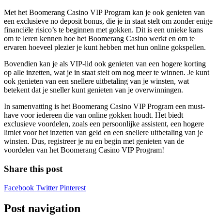
Met het Boomerang Casino VIP Program kan je ook genieten van
een exclusieve no deposit bonus, die je in staat stelt om zonder enige
financiële risico’s te beginnen met gokken. Dit is een unieke kans
om te leren kennen hoe het Boomerang Casino werkt en om te
ervaren hoeveel plezier je kunt hebben met hun online gokspellen.
Bovendien kan je als VIP-lid ook genieten van een hogere korting
op alle inzetten, wat je in staat stelt om nog meer te winnen. Je kunt
ook genieten van een snellere uitbetaling van je winsten, wat
betekent dat je sneller kunt genieten van je overwinningen.
In samenvatting is het Boomerang Casino VIP Program een must-
have voor iedereen die van online gokken houdt. Het biedt
exclusieve voordelen, zoals een persoonlijke assistent, een hogere
limiet voor het inzetten van geld en een snellere uitbetaling van je
winsten. Dus, registreer je nu en begin met genieten van de
voordelen van het Boomerang Casino VIP Program!
Share this post
Facebook
Twitter
Pinterest
Post navigation