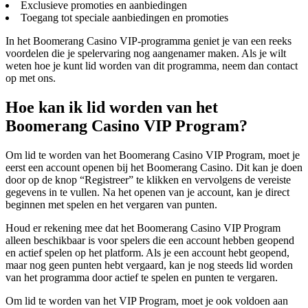
Exclusieve promoties en aanbiedingen
Toegang tot speciale aanbiedingen en promoties
In het Boomerang Casino VIP-programma geniet je van een reeks
voordelen die je spelervaring nog aangenamer maken. Als je wilt
weten hoe je kunt lid worden van dit programma, neem dan contact
op met ons.
Hoe kan ik lid worden van het
Boomerang Casino VIP Program?
Om lid te worden van het Boomerang Casino VIP Program, moet je
eerst een account openen bij het Boomerang Casino. Dit kan je doen
door op de knop “Registreer” te klikken en vervolgens de vereiste
gegevens in te vullen. Na het openen van je account, kan je direct
beginnen met spelen en het vergaren van punten.
Houd er rekening mee dat het Boomerang Casino VIP Program
alleen beschikbaar is voor spelers die een account hebben geopend
en actief spelen op het platform. Als je een account hebt geopend,
maar nog geen punten hebt vergaard, kan je nog steeds lid worden
van het programma door actief te spelen en punten te vergaren.
Om lid te worden van het VIP Program, moet je ook voldoen aan