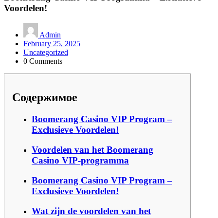
Voordelen!
Admin
February 25, 2025
Uncategorized
0 Comments
Содержимое
Boomerang Casino VIP Program –
Exclusieve Voordelen!
Voordelen van het Boomerang
Casino VIP-programma
Boomerang Casino VIP Program –
Exclusieve Voordelen!
Wat zijn de voordelen van het