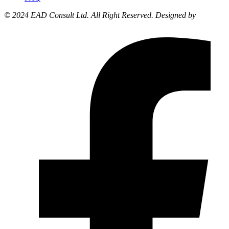
© 2024 EAD Consult Ltd. All Right Reserved. Designed by
Liyonzy
Designs