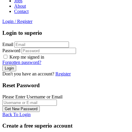
Jobs
About
Contact
Login
/
Register
Login to superio
Email
Password
Keep me signed in
Forgotten password?
Don't you have an account?
Register
Reset Password
Please Enter Username or Email
Back To Login
Create a free superio account