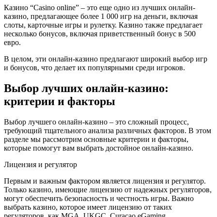
Казино “Casino online” – это еще одно из лучших онлайн-
казино, предлагающее более 1 000 игр на деньги, включая
слоты, карточные игры и рулетку. Казино также предлагает
несколько бонусов, включая приветственный бонус в 500
евро.
В целом, эти онлайн-казино предлагают широкий выбор игр
и бонусов, что делает их популярными среди игроков.
Выбор лучших онлайн-казино:
критерии и факторы
Выбор лучшего онлайн-казино – это сложный процесс,
требующий тщательного анализа различных факторов. В этом
разделе мы рассмотрим основные критерии и факторы,
которые помогут вам выбрать достойное онлайн-казино.
Лицензия и регулятор
Первым и важным фактором является лицензия и регулятор.
Только казино, имеющие лицензию от надежных регуляторов,
могут обеспечить безопасность и честность игры. Важно
выбрать казино, которое имеет лицензию от таких
регуляторов, как MGA, UKGC, Curacao eGaming.