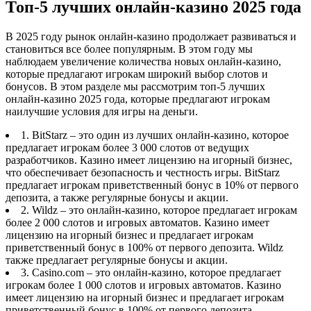
Топ-5 лучших онлайн-казино 2025 года
В 2025 году рынок онлайн-казино продолжает развиваться и
становиться все более популярным. В этом году мы
наблюдаем увеличение количества новых онлайн-казино,
которые предлагают игрокам широкий выбор слотов и
бонусов. В этом разделе мы рассмотрим топ-5 лучших
онлайн-казино 2025 года, которые предлагают игрокам
наилучшие условия для игры на деньги.
1. BitStarz – это один из лучших онлайн-казино, которое
предлагает игрокам более 3 000 слотов от ведущих
разработчиков. Казино имеет лицензию на игорный бизнес,
что обеспечивает безопасность и честность игры. BitStarz
предлагает игрокам приветственный бонус в 10% от первого
депозита, а также регулярные бонусы и акции.
2. Wildz – это онлайн-казино, которое предлагает игрокам
более 2 000 слотов и игровых автоматов. Казино имеет
лицензию на игорный бизнес и предлагает игрокам
приветственный бонус в 100% от первого депозита. Wildz
также предлагает регулярные бонусы и акции.
3. Casino.com – это онлайн-казино, которое предлагает
игрокам более 1 000 слотов и игровых автоматов. Казино
имеет лицензию на игорный бизнес и предлагает игрокам
приветственный бонус в 100% от первого депозита.