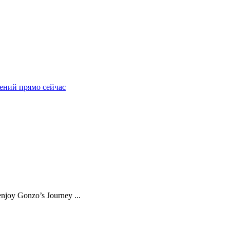
ний прямо сейчас
njoy Gonzo’s Journey ...