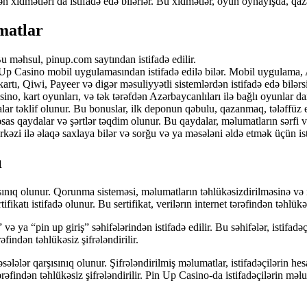
ən xidmətləri da istifadə edə bilərlər. Bu xidmətlər, oyun oynayışda, 
matlar
məhsul, pinup.com saytından istifadə edilir.
Up Casino mobil uygulamasından istifadə edilə bilər. Mobil uygulama,
, Qiwi, Payeer və digər məsuliyyətli sistemlərdən istifadə edə bilərsi
asino, kart oyunları, və tək tərəfdən Azərbaycanlıları ilə bağlı oyunlar
təklif olunur. Bu bonuslar, ilk deponun qəbulu, qazanmaq, tələffüz et
as qaydalar və şərtlər təqdim olunur. Bu qaydalar, məlumatların sərfi v
əzi ilə əlaqə saxlaya bilər və sorğu və ya məsələni əldə etmək üçün isti
ı
ıq olunur. Qorunma sisteməsi, məlumatların təhlükəsizdirilməsinə və is
ifikatı istifadə olunur. Bu sertifikat, verilərın internet tərəfindən təhlük
 ya “pin up giriş” səhifələrindən istifadə edilir. Bu səhifələr, istifadəç
findən təhlükəsiz şifrələndirilir.
lələr qarşısınıq olunur. Şifrələndirilmiş məlumatlar, istifadəçilərin he
t tərəfindən təhlükəsiz şifrələndirilir. Pin Up Casino-da istifadəçilərin m