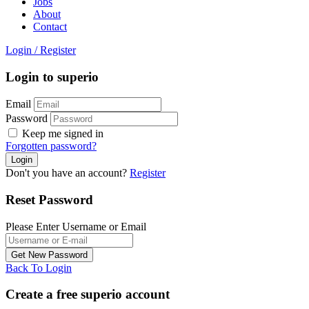
Jobs
About
Contact
Login
/
Register
Login to superio
Email
Password
Keep me signed in
Forgotten password?
Don't you have an account?
Register
Reset Password
Please Enter Username or Email
Back To Login
Create a free superio account