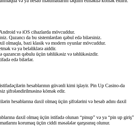
qazanmaqda və ya hesab məlumatlarını təqdim etməkdə kömək etdirir.
 Android və iOS cihazlarda mövcuddur.
niz. Qazancı da bu sistemlərdən qəbul edə bilərsiniz.
 daxil olmaqla, bəzi klasik və modern oyunlar mövcuddur.
mək və ya beləliklərə aiddir.
ə qazancın qəbulu üçün təhlükəsiz və təhlükəsizdir.
fadə edə bilərlər.
tifadəçilərin hesablarının güvənli kimi işləyir. Pin Up Casino-da
əsiz şifrələndirilməsinə kömək edir.
ilərin hesablarına daxil olmaq üçün şifrələrini və hesab adını daxil
sablarına daxil olmaq üçün istifadə olunan “pinup” və ya “pin up giriş”
əlumatlarını korumaq üçün ciddi məsələlər qarşısınıq olunur.