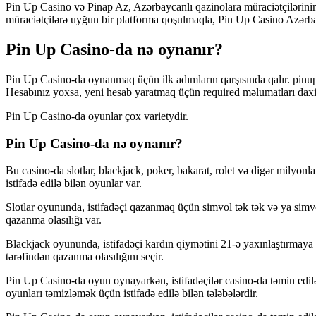
Pin Up Casino və Pinap Az, Azərbaycanlı qazinolara müraciətçilərini
müraciətçilərə uyğun bir platforma qoşulmaqla, Pin Up Casino Azərbayc
Pin Up Casino-da nə oynanır?
Pin Up Casino-da oynanmaq üçün ilk adımların qarşısında qalır. pinup.a
Hesabınız yoxsa, yeni hesab yaratmaq üçün required məlumatları daxil 
Pin Up Casino-da oyunlar çox varietydir.
Pin Up Casino-da nə oynanır?
Bu casino-da slotlar, blackjack, poker, bakarat, rolet və digər milyonl
istifadə edilə bilən oyunlar var.
Slotlar oyununda, istifadəçi qazanmaq üçün simvol tək tək və ya simvol
qazanma olasılığı var.
Blackjack oyununda, istifadəçi kardın qiymətini 21-ə yaxınlaştırmaya 
tərəfindən qazanma olasılığını seçir.
Pin Up Casino-da oyun oynayarkən, istifadəçilər casino-da təmin edilə
oyunları təmizləmək üçün istifadə edilə bilən tələbələrdir.