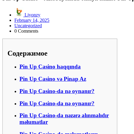
Liyonzy
February 14, 2025
Uncategorized
0 Comments
Содержимое
Pin Up Casino haqqında
Pin Up Casino və Pinap Az
Pin Up Casino-da nə oynanır?
Pin Up Casino-da nə oynanır?
Pin Up Casino-da nəzərə alınmalıdır
məlumatlar