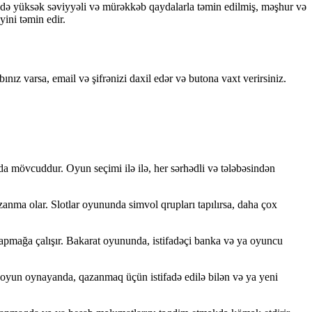
ndə yüksək səviyyəli və mürəkkəb qaydalarla təmin edilmiş, məşhur və
ini təmin edir.
nız varsa, email və şifrənizi daxil edər və butona vaxt verirsiniz.
r da mövcuddur. Oyun seçimi ilə ilə, her sərhədli və tələbəsindən
zanma olar. Slotlar oyununda simvol qrupları tapılırsa, daha çox
 tapmağa çalışır. Bakarat oyununda, istifadəçi banka və ya oyuncu
ə oyun oynayanda, qazanmaq üçün istifadə edilə bilən və ya yeni