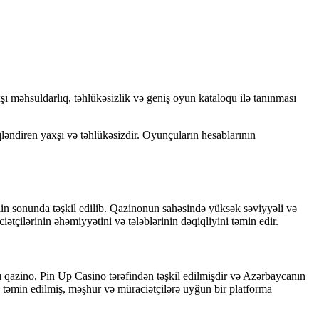
 məhsuldarlıq, təhlükəsizlik və geniş oyun kataloqu ilə tanınması
əndiren yaxşı və təhlükəsizdir. Oyunçuların hesablarının
lin sonunda təşkil edilib. Qazinonun sahəsində yüksək səviyyəli və
çilərinin əhəmiyyətini və tələblərinin dəqiqliyini təmin edir.
 qazino, Pin Up Casino tərəfindən təşkil edilmişdir və Azərbaycanın
 təmin edilmiş, məşhur və müraciətçilərə uyğun bir platforma